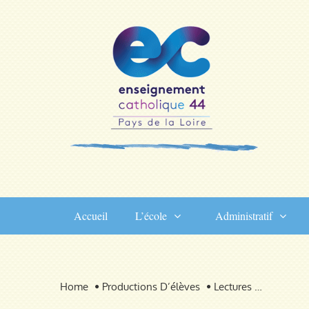
Skip
to
content
Accueil
L’école
Administratif
Home
Productions D’élèves
Lectures …