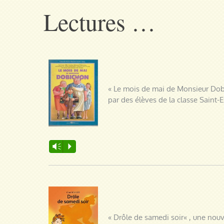
Lectures …
« Le mois de mai de Monsieur Dobi
par des élèves de la classe Saint-
Lecteur
Vm
P
audio
« Drôle de samedi soir
« , une nouv