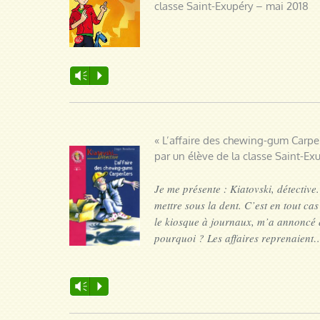
classe Saint-Exupéry – mai 2018
Lecteur
Vm
P
audio
« L’affaire des chewing-gum Carp
par un élève de la classe Saint-Exu
Je me présente : Kiatovski, détective
mettre sous la dent. C’est en tout cas
le kiosque à journaux, m’a annoncé 
pourquoi ? Les affaires reprenaient
Lecteur
Vm
P
audio