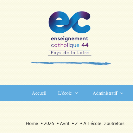
Skip
to
content
Accueil
L’école
Administratif
Home
2026
Avril
2
A L’école D’autrefois