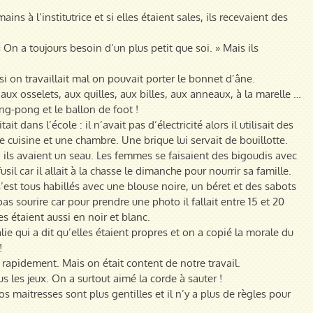
ins à l’institutrice et si elles étaient sales, ils recevaient des
« On a toujours besoin d’un plus petit que soi. » Mais ils
si on travaillait mal on pouvait porter le bonnet d’âne.
 aux osselets, aux quilles, aux billes, aux anneaux, à la marelle …
ing-pong et le ballon de foot !
t dans l’école : il n’avait pas d’électricité alors il utilisait des
e cuisine et une chambre. Une brique lui servait de bouillotte.
nuit, ils avaient un seau. Les femmes se faisaient des bigoudis avec
usil car il allait à la chasse le dimanche pour nourrir sa famille.
est tous habillés avec une blouse noire, un béret et des sabots
t pas sourire car pour prendre une photo il fallait entre 15 et 20
s étaient aussi en noir et blanc.
lie qui a dit qu’elles étaient propres et on a copié la morale du
!
hes rapidement. Mais on était content de notre travail.
s les jeux. On a surtout aimé la corde à sauter !
 maitresses sont plus gentilles et il n’y a plus de règles pour