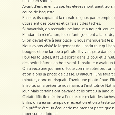
l’école en sabots.
Avant d’entrer en classe, les élèves montraient leurs ma
coups de baguette.
Ensuite, ils copiaient la morale du jour, par exemple. 
utilisaient des plumes et ça faisait des taches.
Si bavardait, on recevait une langue autour du cou et 
Pendant la récréation, les enfants jouaient à la corde,
Si on devait être à leur place, il nous manquerait le p
Nous avons visité le logement de l’instituteur qui habitai
bougies et une lampe à pétrole. Il vivait juste dans un
Pour les toilettes, il fallait sortir dans la cour et la 
des petits bâtons en bois verni. L’instituteur avait un f
On a vécu une journée d’école comme autrefois : on s’
et on a pris la photo de classe. D’ailleurs, il ne fallai
minutes, donc on risquait d’avoir une photo floue. Elle
Ensuite, on a présenté nos mains à l’institutrice Natha
jour. Mais certains ont bavardé et ils ont eu la langue 
C’était difficile d’écrire à l’encre, car ça fait des tac
Enfin, on a eu un temps de récréation et on a testé tou
On préfère être un écolier de maintenant parce que nos
taper sur les doigts !