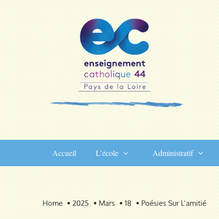
Skip
to
content
Accueil
L’école
Administratif
Home
2025
Mars
18
Poésies Sur L’amitié