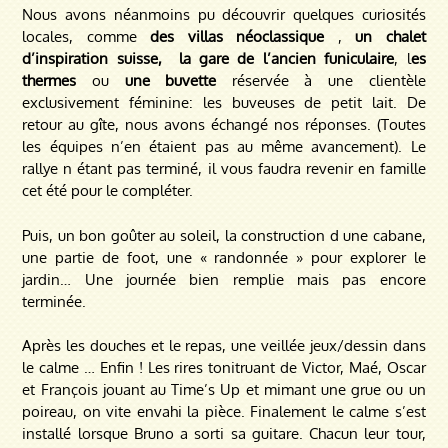
Nous avons néanmoins pu découvrir quelques curiosités
locales, comme
des villas néoclassique
,
un chalet
d’inspiration suisse,
la gare de l’ancien funiculaire
, l
es
thermes
ou
une buvette
réservée à une clientèle
exclusivement féminine: les buveuses de petit lait.
De
retour au gîte, nous avons échangé nos réponses. (Toutes
les équipes n’en étaient pas au même avancement).
Le
rallye n étant pas terminé, il vous faudra revenir en famille
cet été pour le compléter.
Puis, un bon goûter au soleil, la construction d une cabane,
une partie de foot, une « randonnée » pour explorer le
jardin… Une journée bien remplie mais pas encore
terminée.
Après les douches et le repas, une veillée jeux/dessin dans
le calme … Enfin ! Les rires tonitruant de Victor, Maé, Oscar
et François jouant au Time’s Up et mimant une grue ou un
poireau, on vite envahi la pièce.
Finalement le calme s’est
installé lorsque Bruno a sorti sa guitare.
Chacun leur tour,